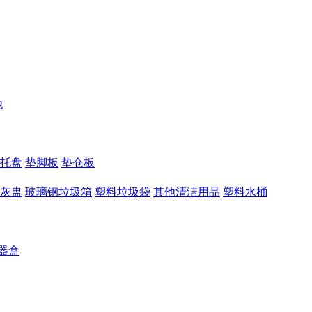
他
托盘
垫脚板
垫仓板
灰盅
玻璃钢垃圾箱
塑料垃圾袋
其他清洁用品
塑料水桶
器盒