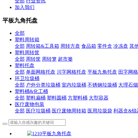
全部
行业资讯
加入我们
平板九角托盘
全部
塑料周转箱
全部
周转箱&工具箱
周转方盘
食品箱
零件盒
冷冻盘
其
塑料周转筐
全部
周转筐
周转箩
超市篓
塑料托盘
全部
单面网格托盘
川字网格托盘
平板九角托盘
田字网格
环卫垃圾桶
全部
户外分类垃圾桶
室内垃圾桶
不锈钢垃圾桶
大理石烟
塑料桶&化工桶
全部
塑料扁桶
塑料圆桶
方塑料桶
大型容器
医疗废物包装
全部
医疗垃圾桶
医疗废物周转箱
医用垃圾袋
利器盒&锐