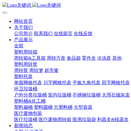
网站首页
关于我们
公司简介
联系我们
在线留言
在线反馈
产品展示
全部
塑料周转箱
周转箱&工具箱
周转方盘
食品箱
零件盒
冷冻盘
其他
塑料周转筐
周转筐
周转箩
超市篓
塑料托盘
单面网格托盘
川字网格托盘
平板九角托盘
田字网格托盘
环卫垃圾桶
户外分类垃圾桶
室内垃圾桶
不锈钢垃圾桶
大理石烟灰盅
塑料桶&化工桶
塑料扁桶
塑料圆桶
方塑料桶
大型容器
医疗废物包装
医疗垃圾桶
医疗废物周转箱
医用垃圾袋
利器盒&锐器盒
新闻动态