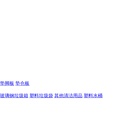
垫脚板
垫仓板
玻璃钢垃圾箱
塑料垃圾袋
其他清洁用品
塑料水桶