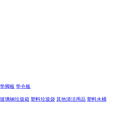
垫脚板
垫仓板
玻璃钢垃圾箱
塑料垃圾袋
其他清洁用品
塑料水桶