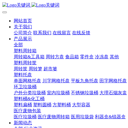
网站首页
关于我们
公司简介
联系我们
在线留言
在线反馈
产品展示
全部
塑料周转箱
周转箱&工具箱
周转方盘
食品箱
零件盒
冷冻盘
其他
塑料周转筐
周转筐
周转箩
超市篓
塑料托盘
单面网格托盘
川字网格托盘
平板九角托盘
田字网格托盘
环卫垃圾桶
户外分类垃圾桶
室内垃圾桶
不锈钢垃圾桶
大理石烟灰盅
塑料桶&化工桶
塑料扁桶
塑料圆桶
方塑料桶
大型容器
医疗废物包装
医疗垃圾桶
医疗废物周转箱
医用垃圾袋
利器盒&锐器盒
新闻动态