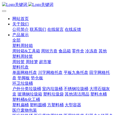
网站首页
关于我们
公司简介
联系我们
在线留言
在线反馈
产品展示
全部
塑料周转箱
周转箱&工具箱
周转方盘
食品箱
零件盒
冷冻盘
其他
塑料周转筐
周转筐
周转箩
超市篓
塑料托盘
单面网格托盘
川字网格托盘
平板九角托盘
田字网格托
盘
垫脚板
垫仓板
环卫垃圾桶
户外分类垃圾桶
室内垃圾桶
不锈钢垃圾桶
大理石烟灰
盅
玻璃钢垃圾箱
塑料垃圾袋
其他清洁用品
塑料水桶
塑料桶&化工桶
塑料扁桶
塑料圆桶
方塑料桶
大型容器
医疗废物包装