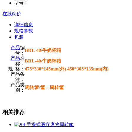
型号：
在线询价
详细信息
规格参数
包装
产品
编
BRL-40/牛奶杯箱
号：
产品
名
BRL-40/牛奶杯箱
称：
规 格：
475*330*145mm(外) 450*305*135mm(内)
产品备
注：
产品类
周转箩/筐→周转筐
别：
相关推荐