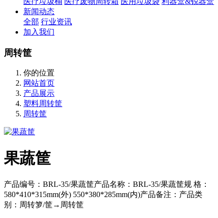
医疗垃圾桶
医疗废物周转箱
医用垃圾袋
利器盒&锐器盒
新闻动态
全部
行业资讯
加入我们
周转筐
你的位置
网站首页
产品展示
塑料周转筐
周转筐
果蔬筐
产品编号：BRL-35/果蔬筐产品名称：BRL-35/果蔬筐规 格：
580*410*315mm(外) 550*380*285mm(内)产品备注：产品类
别：周转箩/筐→周转筐