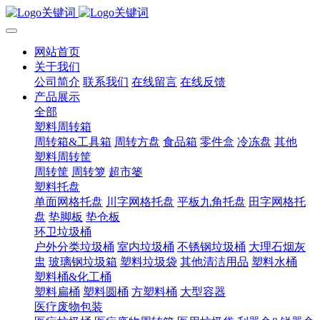
网站首页
关于我们
公司简介
联系我们
在线留言
在线反馈
产品展示
全部
塑料周转箱
周转箱&工具箱
周转方盘
食品箱
零件盒
冷冻盘
其他
塑料周转筐
周转筐
周转箩
超市篓
塑料托盘
单面网格托盘
川字网格托盘
平板九角托盘
田字网格托
盘
垫脚板
垫仓板
环卫垃圾桶
户外分类垃圾桶
室内垃圾桶
不锈钢垃圾桶
大理石烟灰
盅
玻璃钢垃圾箱
塑料垃圾袋
其他清洁用品
塑料水桶
塑料桶&化工桶
塑料扁桶
塑料圆桶
方塑料桶
大型容器
医疗废物包装