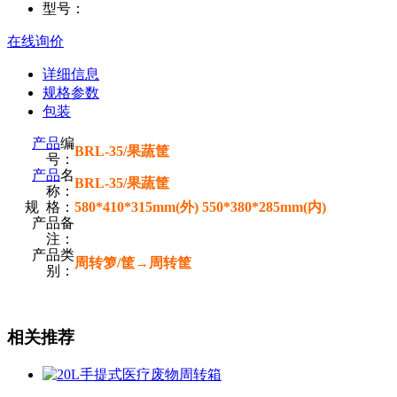
型号：
在线询价
详细信息
规格参数
包装
产品
编
BRL-35/果蔬筐
号：
产品
名
BRL-35/果蔬筐
称：
规 格：
580*410*315mm(外) 550*380*285mm(内)
产品备
注：
产品类
周转箩/筐→周转筐
别：
相关推荐