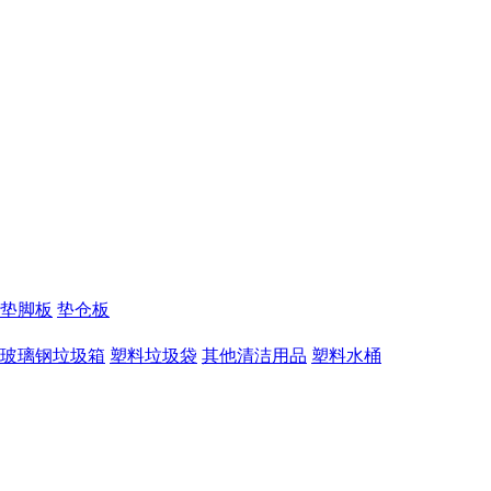
垫脚板
垫仓板
玻璃钢垃圾箱
塑料垃圾袋
其他清洁用品
塑料水桶