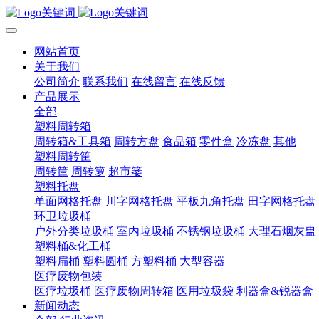
网站首页
关于我们
公司简介
联系我们
在线留言
在线反馈
产品展示
全部
塑料周转箱
周转箱&工具箱
周转方盘
食品箱
零件盒
冷冻盘
其他
塑料周转筐
周转筐
周转箩
超市篓
塑料托盘
单面网格托盘
川字网格托盘
平板九角托盘
田字网格托盘
环卫垃圾桶
户外分类垃圾桶
室内垃圾桶
不锈钢垃圾桶
大理石烟灰盅
塑料桶&化工桶
塑料扁桶
塑料圆桶
方塑料桶
大型容器
医疗废物包装
医疗垃圾桶
医疗废物周转箱
医用垃圾袋
利器盒&锐器盒
新闻动态