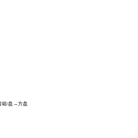
周转箱/盘→方盘