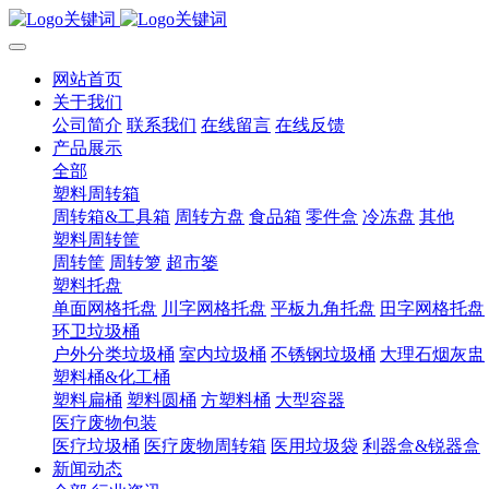
网站首页
关于我们
公司简介
联系我们
在线留言
在线反馈
产品展示
全部
塑料周转箱
周转箱&工具箱
周转方盘
食品箱
零件盒
冷冻盘
其他
塑料周转筐
周转筐
周转箩
超市篓
塑料托盘
单面网格托盘
川字网格托盘
平板九角托盘
田字网格托盘
环卫垃圾桶
户外分类垃圾桶
室内垃圾桶
不锈钢垃圾桶
大理石烟灰盅
塑料桶&化工桶
塑料扁桶
塑料圆桶
方塑料桶
大型容器
医疗废物包装
医疗垃圾桶
医疗废物周转箱
医用垃圾袋
利器盒&锐器盒
新闻动态