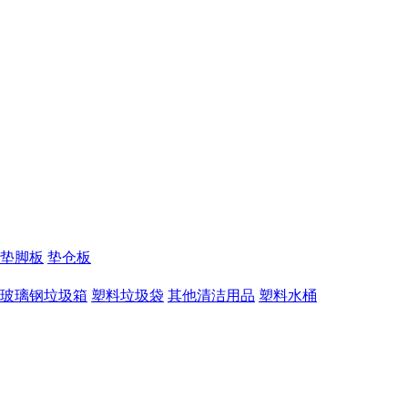
垫脚板
垫仓板
玻璃钢垃圾箱
塑料垃圾袋
其他清洁用品
塑料水桶