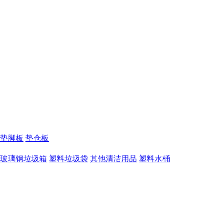
垫脚板
垫仓板
玻璃钢垃圾箱
塑料垃圾袋
其他清洁用品
塑料水桶