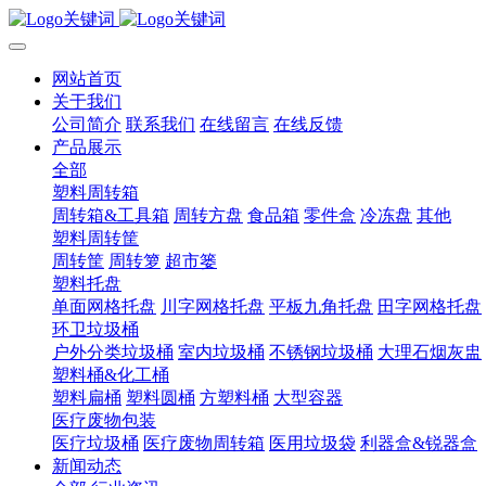
网站首页
关于我们
公司简介
联系我们
在线留言
在线反馈
产品展示
全部
塑料周转箱
周转箱&工具箱
周转方盘
食品箱
零件盒
冷冻盘
其他
塑料周转筐
周转筐
周转箩
超市篓
塑料托盘
单面网格托盘
川字网格托盘
平板九角托盘
田字网格托盘
环卫垃圾桶
户外分类垃圾桶
室内垃圾桶
不锈钢垃圾桶
大理石烟灰盅
塑料桶&化工桶
塑料扁桶
塑料圆桶
方塑料桶
大型容器
医疗废物包装
医疗垃圾桶
医疗废物周转箱
医用垃圾袋
利器盒&锐器盒
新闻动态