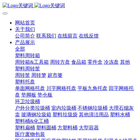
网站首页
关于我们
公司简介
联系我们
在线留言
在线反馈
产品展示
全部
塑料周转箱
周转箱&工具箱
周转方盘
食品箱
零件盒
冷冻盘
其他
塑料周转筐
周转筐
周转箩
超市篓
塑料托盘
单面网格托盘
川字网格托盘
平板九角托盘
田字网格托
盘
垫脚板
垫仓板
环卫垃圾桶
户外分类垃圾桶
室内垃圾桶
不锈钢垃圾桶
大理石烟灰
盅
玻璃钢垃圾箱
塑料垃圾袋
其他清洁用品
塑料水桶
塑料桶&化工桶
塑料扁桶
塑料圆桶
方塑料桶
大型容器
医疗废物包装